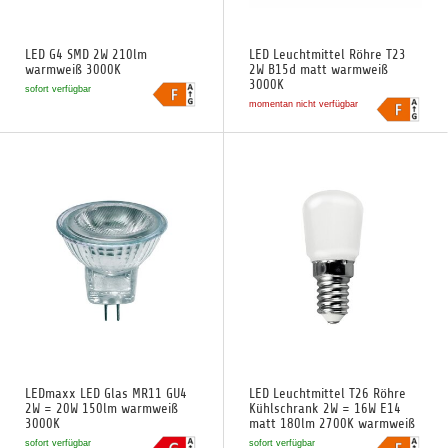
LED G4 SMD 2W 210lm
LED Leuchtmittel Röhre T23
warmweiß 3000K
2W B15d matt warmweiß
3000K
sofort verfügbar
momentan nicht verfügbar
LEDmaxx LED Glas MR11 GU4
LED Leuchtmittel T26 Röhre
2W = 20W 150lm warmweiß
Kühlschrank 2W = 16W E14
3000K
matt 180lm 2700K warmweiß
sofort verfügbar
sofort verfügbar