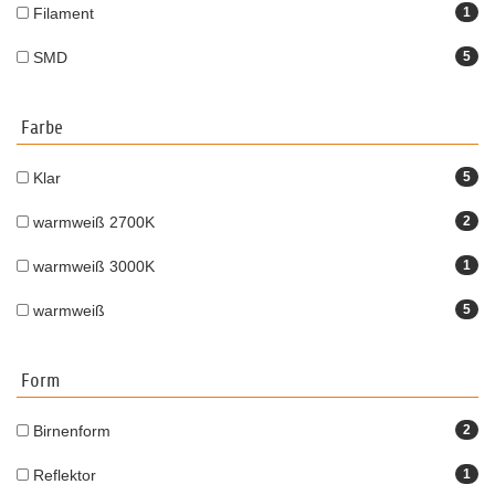
Filament
1
SMD
5
Farbe
Klar
5
warmweiß 2700K
2
warmweiß 3000K
1
warmweiß
5
Form
Birnenform
2
Reflektor
1