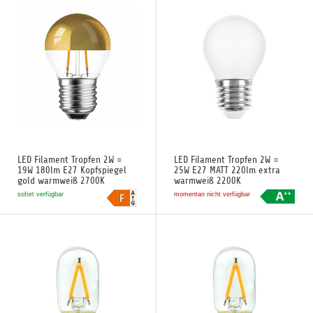
LED Filament Tropfen 2W =
LED Filament Tropfen 2W =
19W 180lm E27 Kopfspiegel
25W E27 MATT 220lm extra
gold warmweiß 2700K
warmweiß 2200K
sofort verfügbar
momentan nicht verfügbar