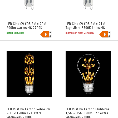
LED Glas G9 COB 2W = 20W
LED Glas G9 COB 2W = 21W
200lm warmweiß 2700K
Tageslicht 6500K kaltweiß
sofort verfügbar
momentan nicht verfügbar
LED Rustika Carbon Röhre 2W
LED Rustika Carbon Glühbirne
= 15W 150lm E27 extra
1,5W = 15W 130lm E27 extra
warmweiß 2200K
warmweiß 2200K