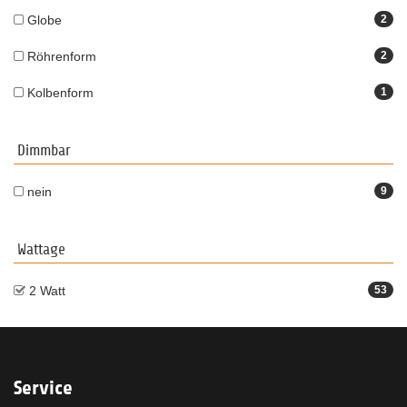
Globe
2
Röhrenform
2
Kolbenform
1
Dimmbar
nein
9
Wattage
2 Watt
53
Service