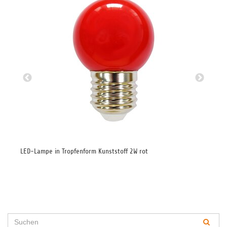
LED-Lampe in Tropfenform Kunststoff 2W rot
LED
27