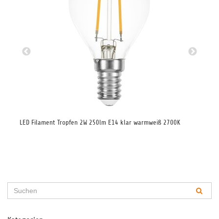
iß
LED Filament Tropfen 2W 250lm E14 klar warmweiß 2700K
LED