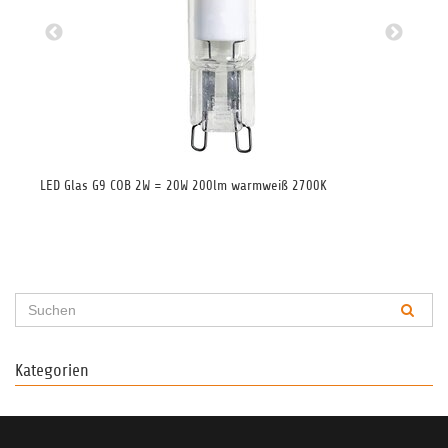
LED Glas G9 COB 2W = 20W 200lm warmweiß 2700K
LED
Kategorien