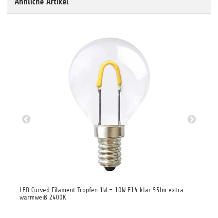
Ähnliche Artikel
LED Curved Filament Tropfen 1W = 10W E14 klar 55lm extra
LED
warmweiß 2400K