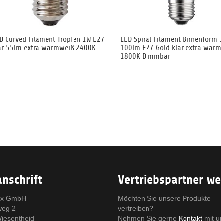
D Curved Filament Tropfen 1W E27
LED Spiral Filament Birnenform 
ar 55lm extra warmweiß 2400K
100lm E27 Gold klar extra war
1800K Dimmbar
nschrift
Vertriebspartner w
x GmbH
Möchten Sie unsere Produkte
weg 2
vertreiben?
iesentheid
Nehmen Sie gerne
Kontakt
mit u