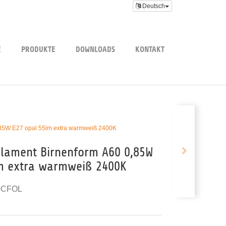
Deutsch
E
PRODUKTE
DOWNLOADS
KONTAKT
,85W E27 opal 55lm extra warmweiß 2400K
ilament Birnenform A60 0,85W
m extra warmweiß 2400K
0CFOL