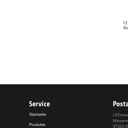
LE
kl
Service
Posta
Startseite
LEDmax
Wiesen
Produkte
97353 W