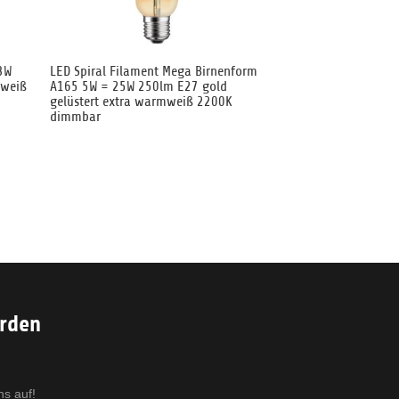
3W
LED Spiral Filament Mega Birnenform
mweiß
A165 5W = 25W 250lm E27 gold
gelüstert extra warmweiß 2200K
dimmbar
erden
ns auf!