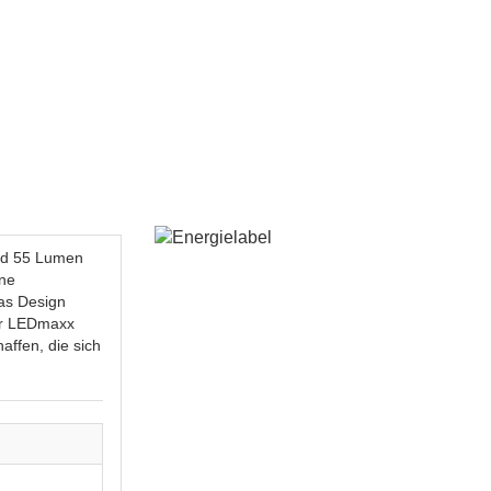
nd 55 Lumen
ine
as Design
der LEDmaxx
affen, die sich