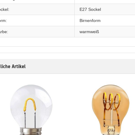
ckel:
E27 Sockel
orm:
Birnenform
rbe:
warmweiß
liche Artikel