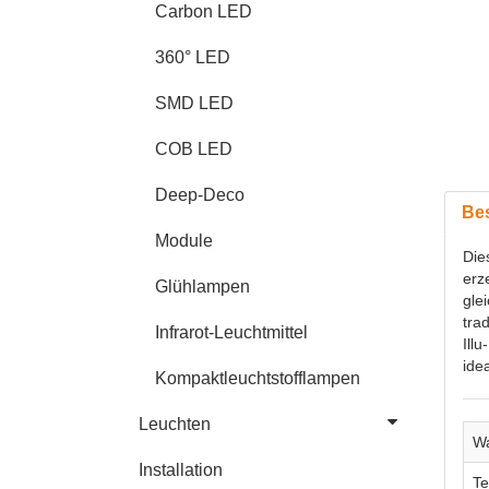
Carbon LED
360° LED
SMD LED
COB LED
Deep-Deco
Be
Module
Die
erz
Glühlampen
gle
tra
Infrarot-Leuchtmittel
Ill
ide
Kompaktleuchtstofflampen
Leuchten
Wa
Installation
Te