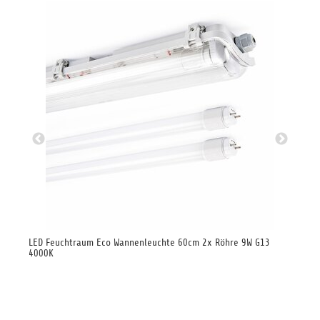
LED Feuchtraum Eco Wannenleuchte 60cm 2x Röhre 9W G13
LED
4000K
40