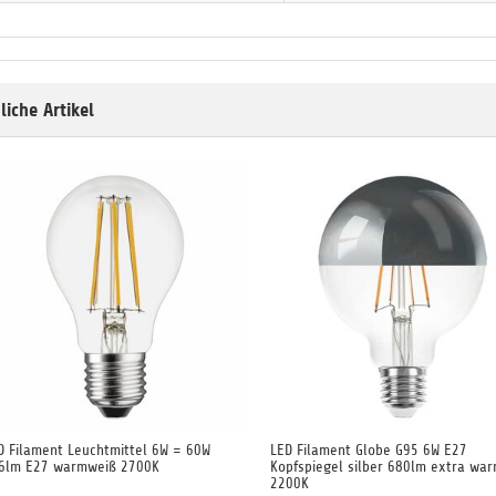
liche Artikel
D Filament Leuchtmittel 6W = 60W
LED Filament Globe G95 6W E27
6lm E27 warmweiß 2700K
Kopfspiegel silber 680lm extra wa
2200K