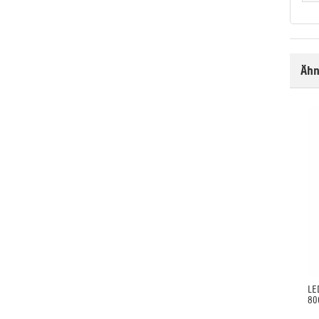
Ähn
LE
80