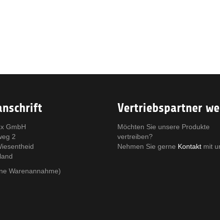
nschrift
Vertriebspartner w
x GmbH
Möchten Sie unsere Produkte
weg 2
vertreiben?
iesentheid
Nehmen Sie gerne
Kontakt
mit u
land
eine Warenannahme)