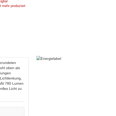
ügbar
ht mehr produziert
gerundeten
ohl oben als
htungen
 Lichtlenkung,
. Mit 780 Lumen
lles Licht zu