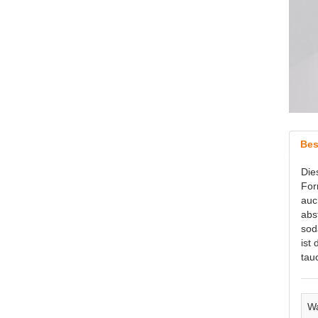
Bes
Die
For
auc
abs
sod
ist
tau
Wa