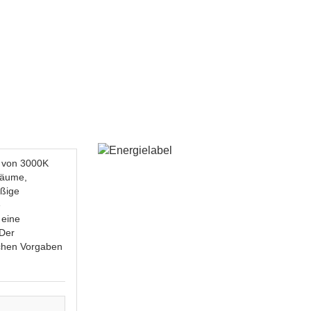
e von 3000K
räume,
äßige
e
 eine
 Der
ichen Vorgaben