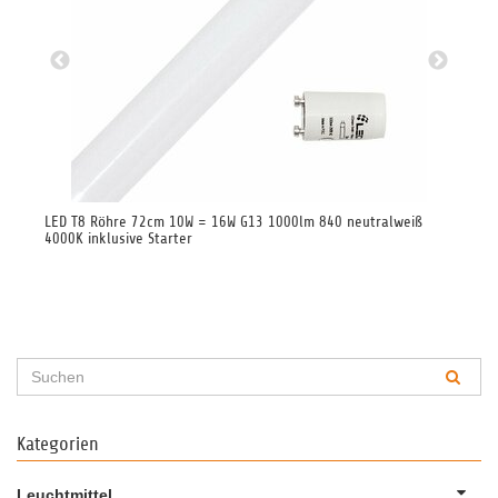
000K
LED T8 Röhre 72cm 10W = 16W G13 1000lm 840 neutralweiß
LED
4000K inklusive Starter
27
Kategorien
Leuchtmittel