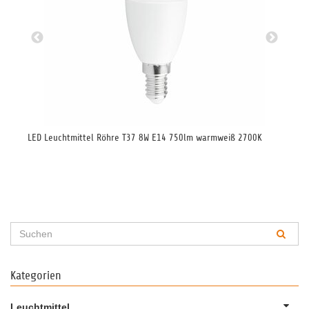
LED Leuchtmittel Röhre T37 8W E14 750lm warmweiß 2700K
LED
50c
Kategorien
Leuchtmittel