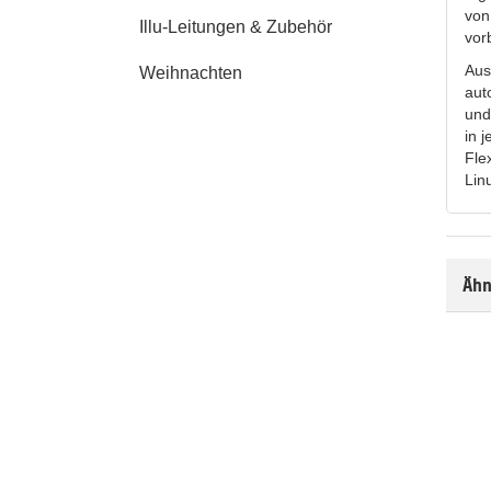
von
Illu-Leitungen & Zubehör
vor
Aus
Weihnachten
aut
und
in 
Fle
Lin
Ähn