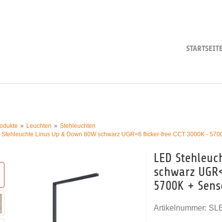
STARTSEIT
odukte
Leuchten
Stehleuchten
 Stehleuchte Linus Up & Down 80W schwarz UGR<6 flicker-free CCT 3000K - 570
LED Stehleuc
schwarz UGR<
5700K + Sen
Artikelnummer:
SL