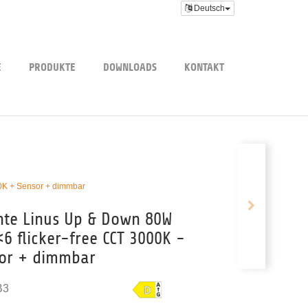
Deutsch
E
PRODUKTE
DOWNLOADS
KONTAKT
0K + Sensor + dimmbar
hte Linus Up & Down 80W
6 flicker-free CCT 3000K -
sor + dimmbar
B3