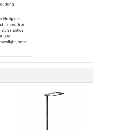
Ermüdung
 Helligkeit
 flimmerfrei
e sich nahtlos
ät und
ownlight, setzt