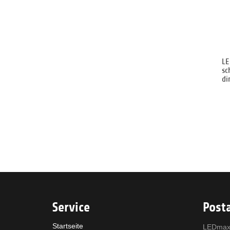
LE
sc
d
Service
Posta
Startseite
LEDmax