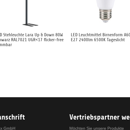
D Stehleuchte Lara Up & Down 80W
LED Leuchtmittel Birnenform A6
hwarz RAL7021 UGR<17 flicker-free
E27 2400lm 6500K Tageslicht
immbar
nschrift
Vertriebspartner w
x GmbH
Möchten Sie unsere Produkte