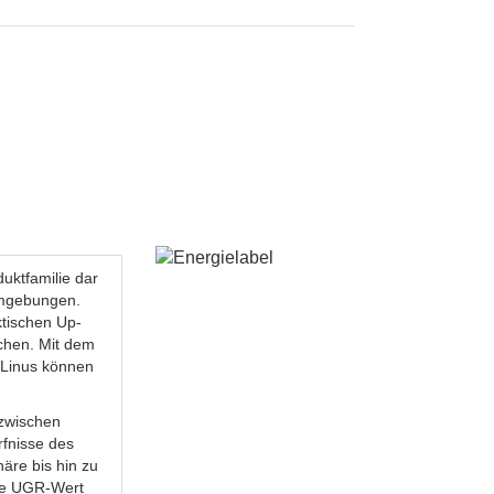
duktfamilie dar
umgebungen.
ktischen Up-
ichen. Mit dem
 Linus können
 zwischen
rfnisse des
äre bis hin zu
ige UGR-Wert