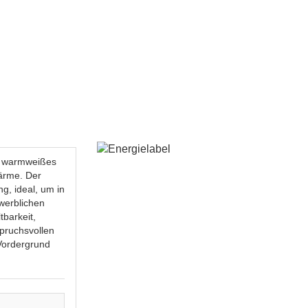
n warmweißes
Wärme. Der
ng, ideal, um in
werblichen
barkeit,
spruchsvollen
Vordergrund