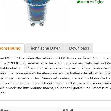
sofort verfügbar
schreibung
Technische Daten
Downloads
ser 6W LED Premium-Glasreflektor mit GU10-Sockel liefert 450 Lume
ht bei 2700K und bietet eine perfekte Kombination aus Helligkeit und 
trahlwinkel von 38° sorgt für eine breite und gleichmäßige Lichtverteilu
nräumen eine gemütliche Atmosphäre zu schaffen oder Akzente in ge
ebungen zu setzen. Das Premium-Glasdesign erhöht nicht nur die Halt
dern verleiht der Lampe auch eine elegante Note, was sie zu einer an
l für moderne Innenräume macht, bei denen Qualität und Ästhetik im 
hen.
ttage:
6 Watt