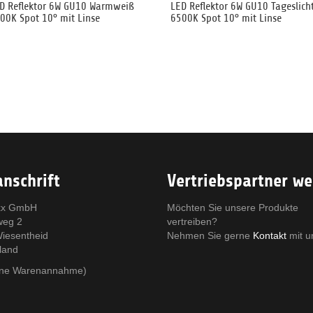
D Reflektor 6W GU10 Warmweiß
LED Reflektor 6W GU10 Tageslich
00K Spot 10° mit Linse
6500K Spot 10° mit Linse
nschrift
Vertriebspartner w
x GmbH
Möchten Sie unsere Produkte
weg 2
vertreiben?
iesentheid
Nehmen Sie gerne
Kontakt
mit u
land
eine Warenannahme)