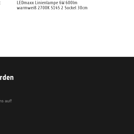
t
LEDmaxx Linienlampe 6W 600lm
warmweiß 2700K S14S 2 Sockel 30cm
erden
ns auf!