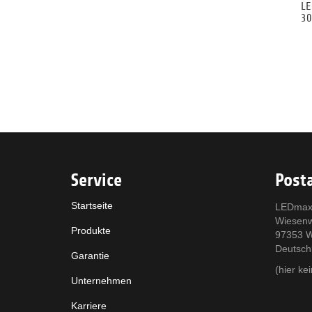
LE
30
Service
Posta
Startseite
LEDmax
Wiesen
Produkte
97353 W
Deutsch
Garantie
(hier k
Unternehmen
Karriere