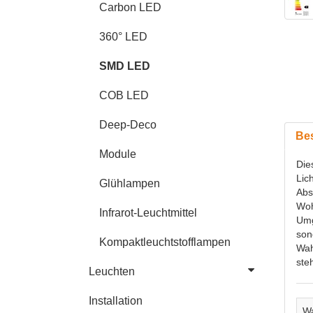
Carbon LED
360° LED
SMD LED
COB LED
Deep-Deco
Be
Module
Die
Lic
Glühlampen
Abs
Woh
Infrarot-Leuchtmittel
Umg
son
Kompaktleuchtstofflampen
Wah
ste
Leuchten
Installation
Wa