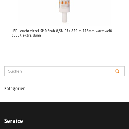
W =
LED Leuchtmittel SMD Stab 8,5W R7s 850lm 118mm warmweiß
LED
3000K extra dünn
90
Kategorien
Service