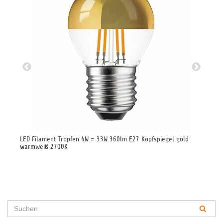
LED Filament Tropfen 4W = 33W 360lm E27 Kopfspiegel gold
LED
warmweiß 2700K
34