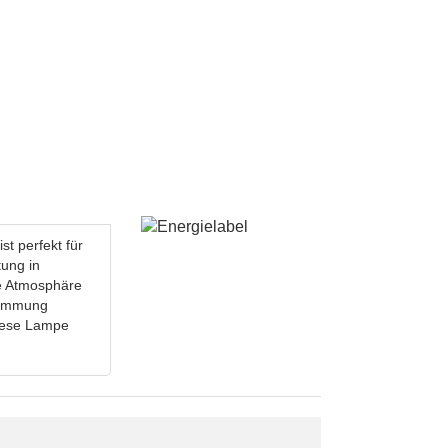
t perfekt für
tung in
le Atmosphäre
stimmung
diese Lampe