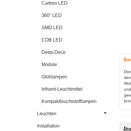
Carbon LED
360° LED
SMD LED
COB LED
Deep-Deco
Be
Module
Die
Glühlampen
den
Woh
Infrarot-Leuchtmittel
und
gew
bri
Kompaktleuchtstofflampen
Leuchten
Installation
Ähn