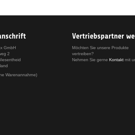
nschrift
Vertriebspartner w
x GmbH
Möchten Sie unsere Produkte
weg 2
vertreiben?
iesentheid
Nehmen Sie gerne
Kontakt
mit u
land
eine Warenannahme)