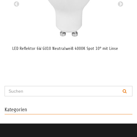
0lm
LED Reflektor 6W GU10 Neutralweiß 4000K Spot 10° mit Linse
LED
Kategorien