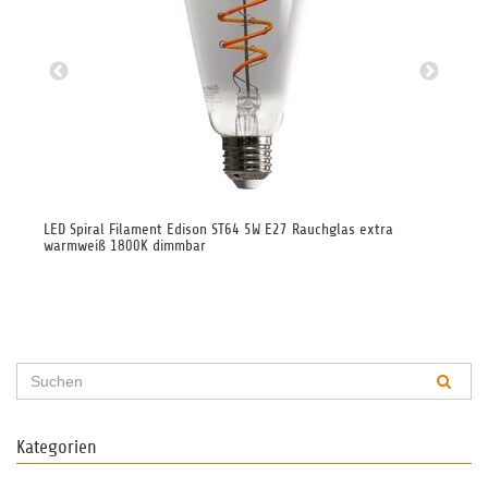
LED Spiral Filament Edison ST64 5W E27 Rauchglas extra
LED
warmweiß 1800K dimmbar
wa
Kategorien