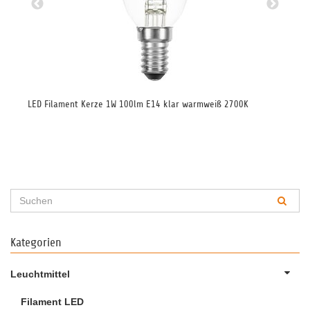
K
LED Filament Kerze 1W 100lm E14 klar warmweiß 2700K
LED
Hal
Kategorien
Leuchtmittel
Filament LED