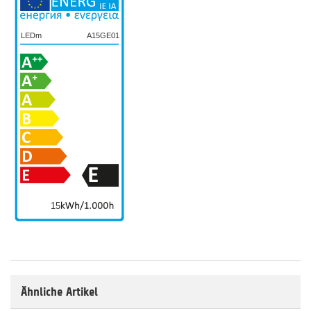
LEDm
A15GE01
15
Ähnliche Artikel