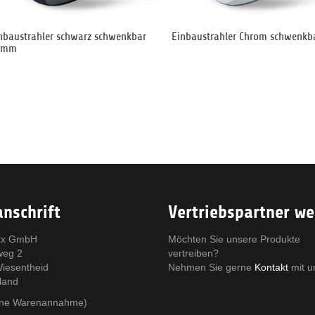
nbaustrahler schwarz schwenkbar
Einbaustrahler Chrom schwenkb
8mm
nschrift
Vertriebspartner w
x GmbH
Möchten Sie unsere Produkte
weg 2
vertreiben?
iesentheid
Nehmen Sie gerne
Kontakt
mit u
land
eine Warenannahme)