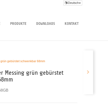
Deutsch
E
PRODUKTE
DOWNLOADS
KONTAKT
g grün gebürstet schwenkbar 68mm
er Messing grün gebürstet
 68mm
68GB