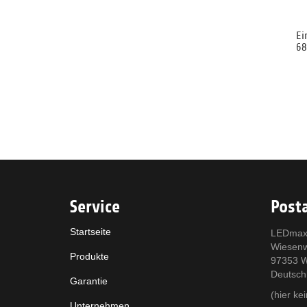
Ei
6
Service
Posta
Startseite
LEDmax
Wiesen
Produkte
97353 W
Deutsch
Garantie
(hier k
Unternehmen