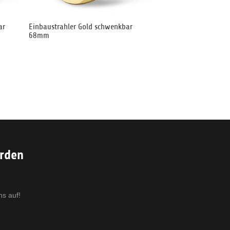
ar
Einbaustrahler Gold schwenkbar
68mm
erden
ns auf!