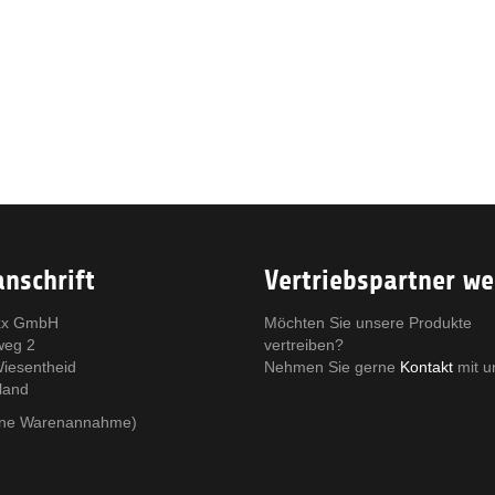
nschrift
Vertriebspartner w
x GmbH
Möchten Sie unsere Produkte
weg 2
vertreiben?
iesentheid
Nehmen Sie gerne
Kontakt
mit u
land
eine Warenannahme)