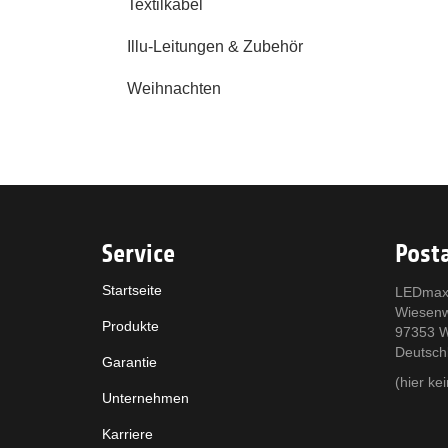
Textilkabel
Illu-Leitungen & Zubehör
Weihnachten
Service
Posta
Startseite
LEDmax
Wiesen
Produkte
97353 W
Deutsch
Garantie
(hier k
Unternehmen
Karriere