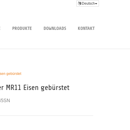
Deutsch
E
PRODUKTE
DOWNLOADS
KONTAKT
sen gebürstet
er MR11 Eisen gebürstet
45SN