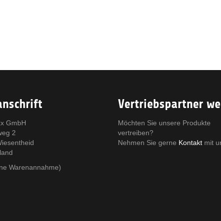
nschrift
Vertriebspartner w
x GmbH
Möchten Sie unsere Produkte
weg 2
vertreiben?
iesentheid
Nehmen Sie gerne
Kontakt
mit u
land
eine Warenannahme)