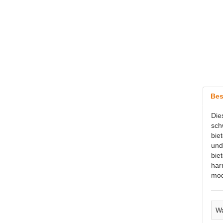
Bes
Die
sch
bie
und
bie
har
mod
Wa