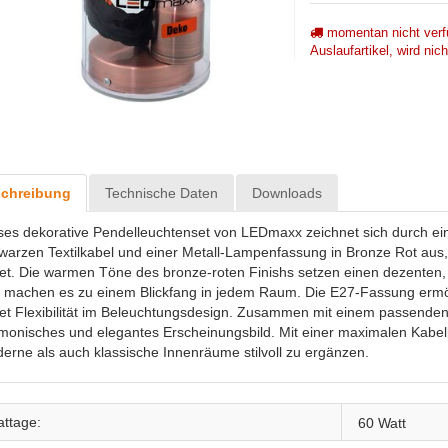
momentan nicht verf
Auslaufartikel, wird nic
chreibung
Technische Daten
Downloads
ses dekorative Pendelleuchtenset von LEDmaxx zeichnet sich durch ein
warzen Textilkabel und einer Metall-Lampenfassung in Bronze Rot aus, 
tet. Die warmen Töne des bronze-roten Finishs setzen einen dezenten,
 machen es zu einem Blickfang in jedem Raum. Die E27-Fassung ermögl
tet Flexibilität im Beleuchtungsdesign. Zusammen mit einem passenden 
monisches und elegantes Erscheinungsbild. Mit einer maximalen Kabell
erne als auch klassische Innenräume stilvoll zu ergänzen.
ttage:
60 Watt