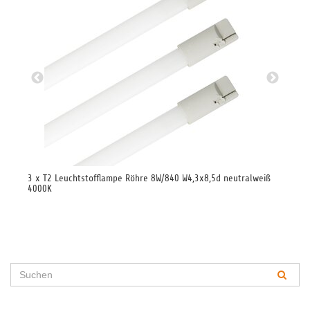
3 x T2 Leuchtstofflampe Röhre 8W/840 W4,3x8,5d neutralweiß
3 x
4000K
600